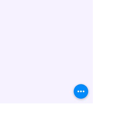
Allergenhinweis:
Unsere Torten werden in
Handarbeit hergestellt und
können folgende Allergene
enthalten: Gluten (Weizen), Eier,
Milch/Laktose, Nüsse, Soja sowie
Spuren weiterer Allergene. Wenn
Sie Fragen zu Inhaltsstoffen oder
Unverträglichkeiten haben,
kontaktieren Sie uns bitte vor der
Bestellung.