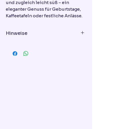
und zugleich leicht süß – ein
eleganter Genuss für Geburtstage,
Kaffeetafeln oder festliche Anlässe.
Hinweise
Lieferhinweis:
Eine Lieferung ist nach vorheriger
Absprache möglich. Die
Lieferkosten beginnen bei
mindestens 10 € und richten sich
nach der Entfernung. Wenn Sie
eine Lieferung wünschen, senden
Sie uns bitte nach Ihrer
Bestellung eine E-Mail mit den
Lieferdetails an
Marmaladcake@gmail.com. Wir
prüfen die Verfügbarkeit und
bestätigen Ihnen die Lieferung.