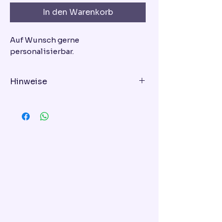
In den Warenkorb
Auf Wunsch gerne
personalisierbar.
Hinweise
Geschmacksrichtung - bitte bei
der Bestellung eingeben!
Variante 1: Schoko-Himbeer-Torte
Variante 2: Vanille-Erdbeer-Torte
Variante 3: Mascarpone-
Blaubeer-Torte
Variante 4: Schoko-Torte
Variante 5: Haben Sie andere
Präferenzen zum Geschmack? –
Kein Problem! Beschreiben Sie
diese in dem Feld unten.