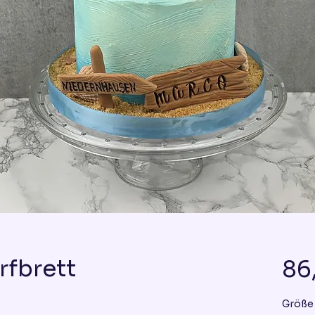
rfbrett
86
Größe