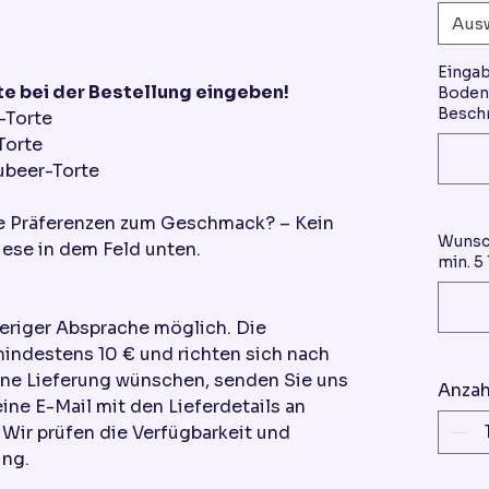
Aus
Einga
e bei der Bestellung eingeben!
Boden 
Beschr
-Torte
Torte
ubeer-Torte
re Präferenzen zum Geschmack? – Kein
Wunsch
ese in dem Feld unten.
min. 5
heriger Absprache möglich. Die
mindestens 10 € und richten sich nach
ine Lieferung wünschen, senden Sie uns
Anzah
eine E-Mail mit den Lieferdetails an
ir prüfen die Verfügbarkeit und
ung.