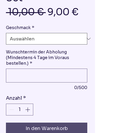
Standardpreis
Sale-
 10,00 € 
9,00 €
Preis
Geschmack
*
Wunschtermin der Abholung
(Mindestens 4 Tage im Voraus
bestellen.)
*
0/500
Anzahl
*
In den Warenkorb