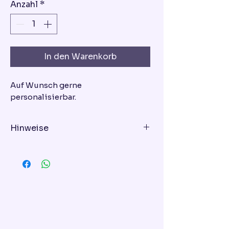
Anzahl
*
In den Warenkorb
Auf Wunsch gerne
personalisierbar.
Hinweise
Geschmacksrichtung - bitte bei
der Bestellung eingeben!
Variante 1: Schoko-Himbeer-Torte
Variante 2: Vanille-Erdbeer-Torte
Variante 3: Mascarpone-
Blaubeer-Torte
Variante 4: Schoko-Torte