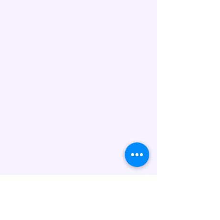
Unsere Torten werden in
Handarbeit hergestellt und
können folgende Allergene
enthalten: Gluten (Weizen), Eier,
Milch/Laktose, Nüsse, Soja sowie
Spuren weiterer Allergene. Wenn
Sie Fragen zu Inhaltsstoffen oder
Unverträglichkeiten haben,
kontaktieren Sie uns bitte vor der
Bestellung.