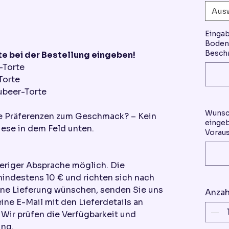
Aus
Einga
Boden 
Beschr
e bei der Bestellung eingeben!
-Torte
Torte
ubeer-Torte
Wunsc
re Präferenzen zum Geschmack? – Kein
eingeb
ese in dem Feld unten.
Voraus
heriger Absprache möglich. Die
mindestens 10 € und richten sich nach
ine Lieferung wünschen, senden Sie uns
Anzah
eine E-Mail mit den Lieferdetails an
ir prüfen die Verfügbarkeit und
ung.