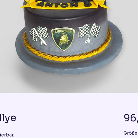
llye
96
Größe
ierbar.