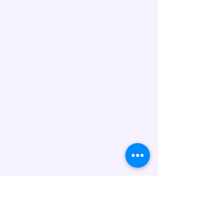
bestätigen Ihnen die Lieferung.
Allergenhinweis:
Unsere Torten werden in
Handarbeit hergestellt und
können folgende Allergene
enthalten: Gluten (Weizen), Eier,
Milch/Laktose, Nüsse, Soja sowie
Spuren weiterer Allergene. Wenn
Sie Fragen zu Inhaltsstoffen oder
Unverträglichkeiten haben,
kontaktieren Sie uns bitte vor der
Bestellung.