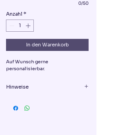
0/50
Anzahl
*
In den Warenkorb
Auf Wunsch gerne
personalisierbar.
Hinweise
Geschmacksrichtung - bitte bei
der Bestellung eingeben!
Variante 1: Schoko-Himbeer-Torte
Variante 2: Vanille-Erdbeer-Torte
Variante 3: Mascarpone-
Blaubeer-Torte