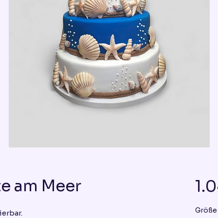
te am Meer
1.
Größe
ierbar.