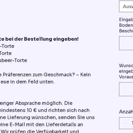
Aus
Einga
Boden 
Beschr
e bei der Bestellung eingeben!
-Torte
Torte
ubeer-Torte
Wunsc
eingeb
re Präferenzen zum Geschmack? – Kein
Voraus
ese in dem Feld unten.
heriger Absprache möglich. Die
mindestens 10 € und richten sich nach
Anzah
ine Lieferung wünschen, senden Sie uns
eine E-Mail mit den Lieferdetails an
ir prüfen die Verfügbarkeit und