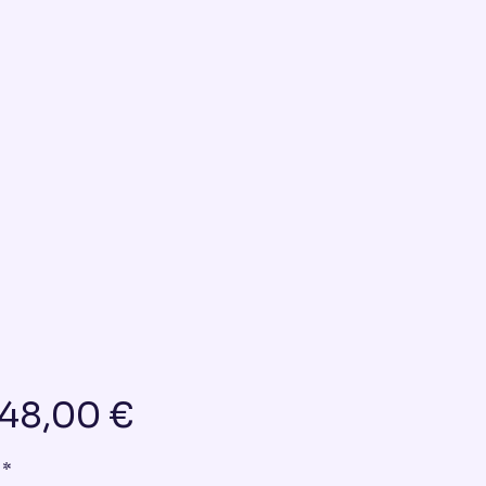
Preis
048,00 €
*