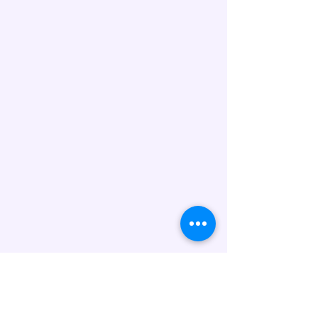
enthalten: Gluten (Weizen), Eier,
Milch/Laktose, Nüsse, Soja sowie
Spuren weiterer Allergene. Wenn
Sie Fragen zu Inhaltsstoffen oder
Unverträglichkeiten haben,
kontaktieren Sie uns bitte vor der
Bestellung.