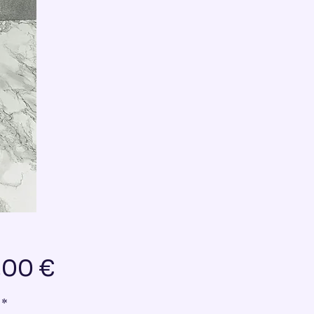
Preis
,00 €
*