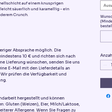
mellschicht auf einem knusprigen
Aus
leicht säuerlich und karamellig – ein
nderem Crunch.
Wunsc
(Minde
bestel
heriger Absprache möglich. Die
Anzah
mindestens 10 € und richten sich nach
ine Lieferung wünschen, senden Sie uns
eine E-Mail mit den Lieferdetails an
ir prüfen die Verfügbarkeit und
ung.
ndarbeit hergestellt und können
n: Gluten (Weizen), Eier, Milch/Laktose,
eiterer Allergene. Wenn Sie Fragen zu