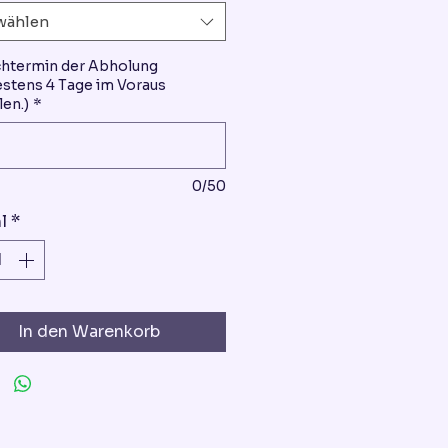
wählen
htermin der Abholung
stens 4 Tage im Voraus
len.)
*
0/50
l
*
In den Warenkorb