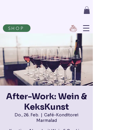
SHOP
After-Work: Wein &
KeksKunst
Do., 26. Feb.
  |  
Café-Konditorei
Marmalad