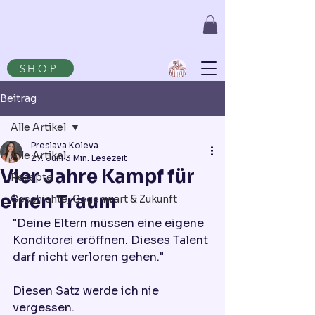
SHOP
Beitrag
Alle Artikel
Preslava Koleva
Alle Artikel
27. Juni
3 Min. Lesezeit
Vier Jahre Kampf für
Rezepte
einen Traum
Geschichte, Gegenwart & Zukunft
"Deine Eltern müssen eine eigene 
Konditorei eröffnen. Dieses Talent 
darf nicht verloren gehen."
Diesen Satz werde ich nie 
vergessen.