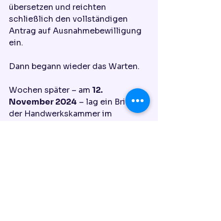
übersetzen und reichten 
schließlich den vollständigen 
Antrag auf Ausnahmebewilligung 
ein.
Dann begann wieder das Warten.
Wochen später – am 
12. 
November 2024
 – lag ein Brief 
der Handwerkskammer im 
Briefkasten.
Wir öffneten ihn mit gemischten 
Gefühlen.
Nach all den Enttäuschungen 
konnten wir kaum glauben, was 
dort stand.