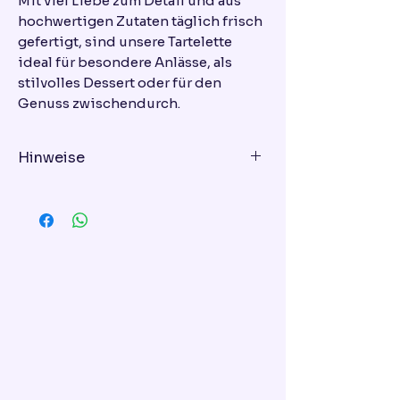
Mit viel Liebe zum Detail und aus
hochwertigen Zutaten täglich frisch
gefertigt, sind unsere Tartelette
ideal für besondere Anlässe, als
stilvolles Dessert oder für den
Genuss zwischendurch.
Hinweise
Lieferhinweis:
Eine Lieferung ist nach vorheriger
Absprache möglich. Die
Lieferkosten beginnen bei
mindestens 10 € und richten sich
nach der Entfernung. Wenn Sie
eine Lieferung wünschen, senden
Sie uns bitte nach Ihrer
Bestellung eine E-Mail mit den
Lieferdetails an