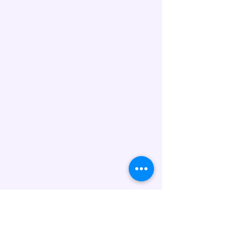
Marmaladcake@gmail.com. Wir
prüfen die Verfügbarkeit und
bestätigen Ihnen die Lieferung.
Allergenhinweis:
Unsere Torten werden in
Handarbeit hergestellt und
können folgende Allergene
enthalten: Gluten (Weizen), Eier,
Milch/Laktose, Nüsse, Soja sowie
Spuren weiterer Allergene. Wenn
Sie Fragen zu Inhaltsstoffen oder
Unverträglichkeiten haben,
kontaktieren Sie uns bitte vor der
Bestellung.