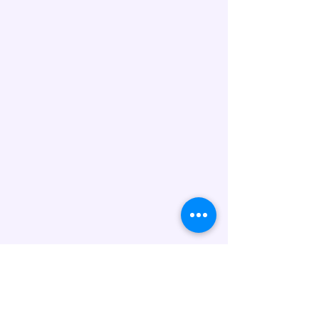
bestätigen Ihnen die Lieferung.
Allergenhinweis:
Unsere Torten werden in
Handarbeit hergestellt und
können folgende Allergene
enthalten: Gluten (Weizen), Eier,
Milch/Laktose, Nüsse, Soja sowie
Spuren weiterer Allergene. Wenn
Sie Fragen zu Inhaltsstoffen oder
Unverträglichkeiten haben,
kontaktieren Sie uns bitte vor der
Bestellung.