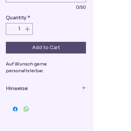
0/50
Quantity
*
Add to Cart
Auf Wunsch gerne
personalisierbar.
Hinweise
Geschmacksrichtung - bitte bei
der Bestellung eingeben!
Variante 1: Schoko-Himbeer-Torte
Variante 2: Vanille-Erdbeer-Torte
Variante 3: Mascarpone-