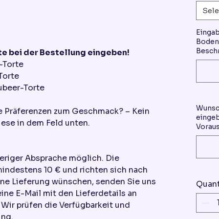
Sele
Einga
Boden 
Beschr
e bei der Bestellung eingeben!
-Torte
Torte
ubeer-Torte
Wunsc
re Präferenzen zum Geschmack? – Kein
eingeb
ese in dem Feld unten.
Voraus
heriger Absprache möglich. Die
mindestens 10 € und richten sich nach
ine Lieferung wünschen, senden Sie uns
Quant
eine E-Mail mit den Lieferdetails an
ir prüfen die Verfügbarkeit und
ung.