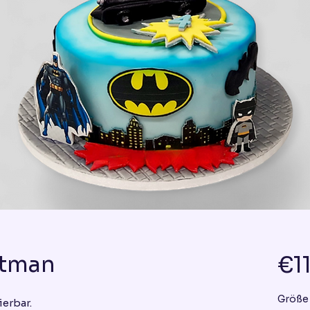
atman
€1
Größe
ierbar.