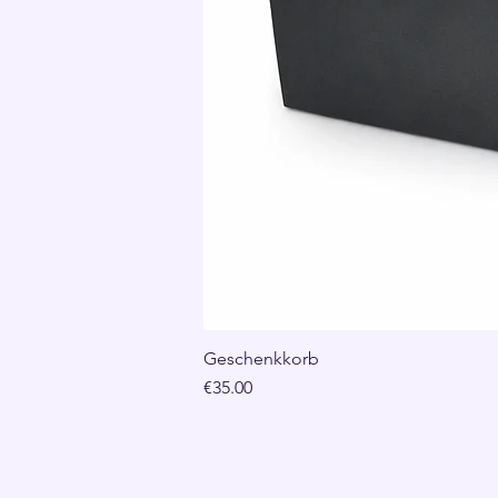
Geschenkkorb
Price
€35.00