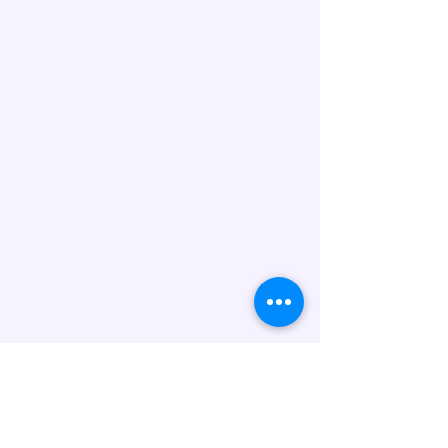
bestätigen Ihnen die Lieferung.
Allergenhinweis:
Unsere Torten werden in
Handarbeit hergestellt und
können folgende Allergene
enthalten: Gluten (Weizen), Eier,
Milch/Laktose, Nüsse, Soja sowie
Spuren weiterer Allergene. Wenn
Sie Fragen zu Inhaltsstoffen oder
Unverträglichkeiten haben,
kontaktieren Sie uns bitte vor der
Bestellung.