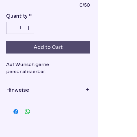
0/50
Quantity
*
Add to Cart
Auf Wunsch gerne
personalisierbar.
Hinweise
Geschmacksrichtung - bitte bei
der Bestellung eingeben!
Variante 1: Schoko-Himbeer-Torte
Variante 2: Vanille-Erdbeer-Torte
Variante 3: Mascarpone-