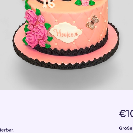
€1
Größe
ierbar.