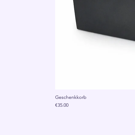
Geschenkkorb
Price
€35.00