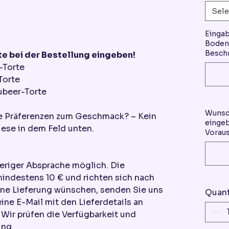
Sele
Einga
Boden 
Beschr
e bei der Bestellung eingeben!
-Torte
Torte
ubeer-Torte
Wunsc
re Präferenzen zum Geschmack? – Kein
eingeb
ese in dem Feld unten.
Voraus
heriger Absprache möglich. Die
mindestens 10 € und richten sich nach
ine Lieferung wünschen, senden Sie uns
Quant
eine E-Mail mit den Lieferdetails an
ir prüfen die Verfügbarkeit und
ung.