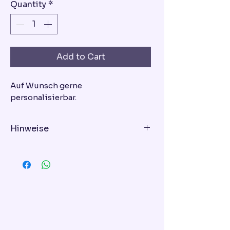
Quantity
*
Add to Cart
Auf Wunsch gerne
personalisierbar.
Hinweise
Geschmacksrichtung - bitte bei
der Bestellung eingeben!
Variante 1: Schoko-Himbeer-Torte
Variante 2: Vanille-Erdbeer-Torte
Variante 3: Mascarpone-
Blaubeer-Torte
Variante 4: Schoko-Torte