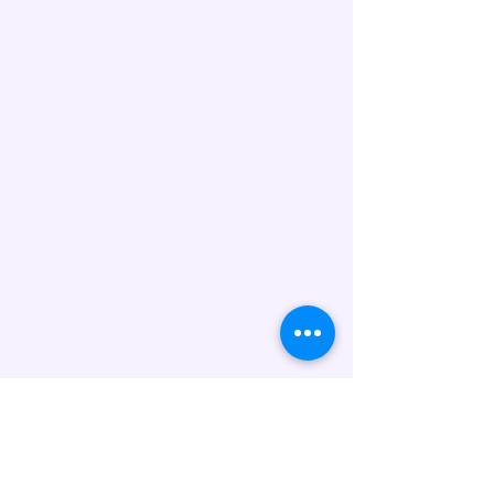
Unsere Torten werden in
Handarbeit hergestellt und
können folgende Allergene
enthalten: Gluten (Weizen), Eier,
Milch/Laktose, Nüsse, Soja sowie
Spuren weiterer Allergene. Wenn
Sie Fragen zu Inhaltsstoffen oder
Unverträglichkeiten haben,
kontaktieren Sie uns bitte vor der
Bestellung.