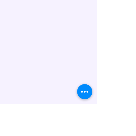
Marmaladcake@gmail.com. Wir
prüfen die Verfügbarkeit und
bestätigen Ihnen die Lieferung.
Allergenhinweis:
Unsere Torten werden in
Handarbeit hergestellt und
können folgende Allergene
enthalten: Gluten (Weizen), Eier,
Milch/Laktose, Nüsse, Soja sowie
Spuren weiterer Allergene. Wenn
Sie Fragen zu Inhaltsstoffen oder
Unverträglichkeiten haben,
kontaktieren Sie uns bitte vor der
Bestellung.