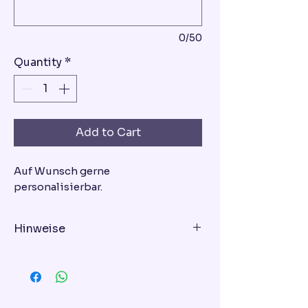
0/50
Quantity
*
Add to Cart
Auf Wunsch gerne
personalisierbar.
Hinweise
Geschmacksrichtung - bitte bei
der Bestellung eingeben!
Variante 1: Schoko-Himbeer-Torte
Variante 2: Vanille-Erdbeer-Torte