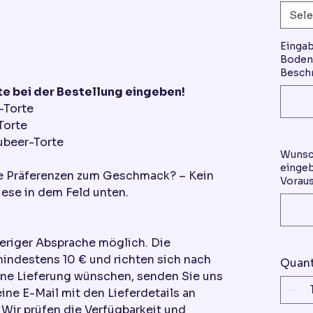
Sele
Einga
Boden 
Beschr
e bei der Bestellung eingeben!
-Torte
Torte
ubeer-Torte
Wunsc
eingeb
re Präferenzen zum Geschmack? – Kein
Voraus
ese in dem Feld unten.
heriger Absprache möglich. Die
mindestens 10 € und richten sich nach
Quant
ine Lieferung wünschen, senden Sie uns
eine E-Mail mit den Lieferdetails an
ir prüfen die Verfügbarkeit und