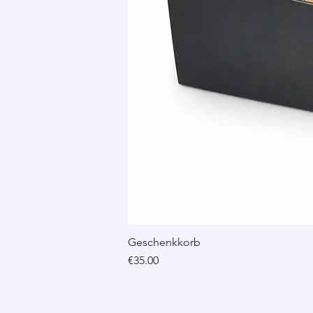
Geschenkkorb
Price
€35.00