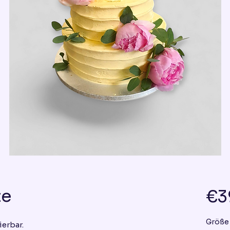
te
€3
Größe
ierbar.