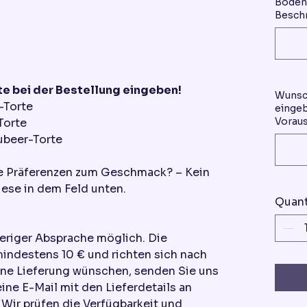
Boden 
Beschr
e bei der Bestellung eingeben!
Wunsc
-Torte
eingeb
Voraus
Torte
ubeer-Torte
re Präferenzen zum Geschmack? – Kein
ese in dem Feld unten.
Quant
heriger Absprache möglich. Die
mindestens 10 € und richten sich nach
ine Lieferung wünschen, senden Sie uns
eine E-Mail mit den Lieferdetails an
ir prüfen die Verfügbarkeit und