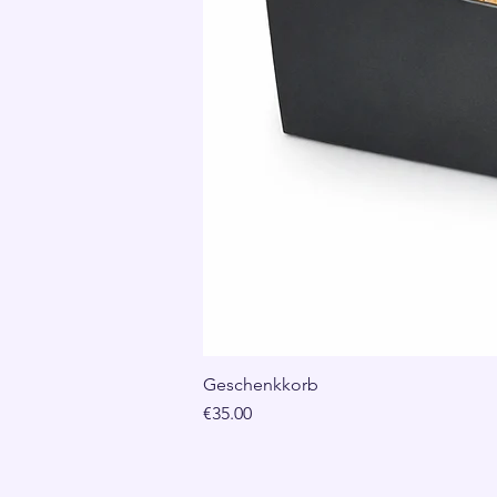
Geschenkkorb
Price
€35.00