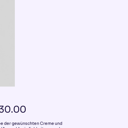
Price
30.00
be der gewünschten Creme und