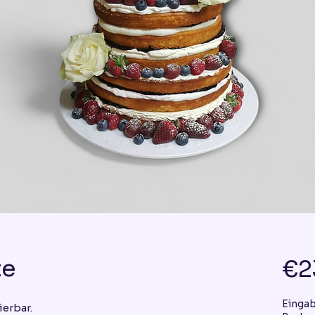
te
€2
Einga
ierbar.