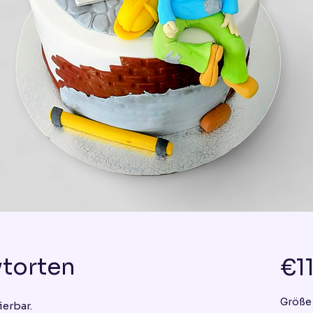
torten
€1
Größe
ierbar.