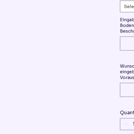
Sele
Einga
Boden 
Beschr
Wunsc
eingeb
Voraus
Quant