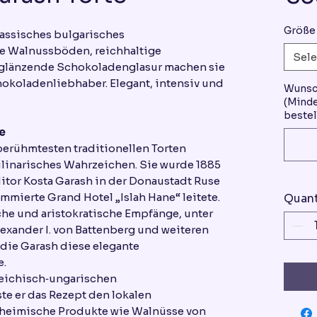
Größe
lassisches bulgarisches
ge Walnussböden, reichhaltige
Sele
glänzende Schokoladenglasur machen sie
okoladenliebhaber. Elegant, intensiv und
Wunsc
(Minde
bestel
e
 berühmtesten traditionellen Torten
kulinarisches Wahrzeichen. Sie wurde 1885
tor Kosta Garash in der Donaustadt Ruse
nommierte Grand Hotel „Islah Hane“ leitete.
Quant
iche und aristokratische Empfänge, unter
exander I. von Battenberg und weiteren
 die Garash diese elegante
e.
reichisch‑ungarischen
te er das Rezept den lokalen
heimische Produkte wie Walnüsse von