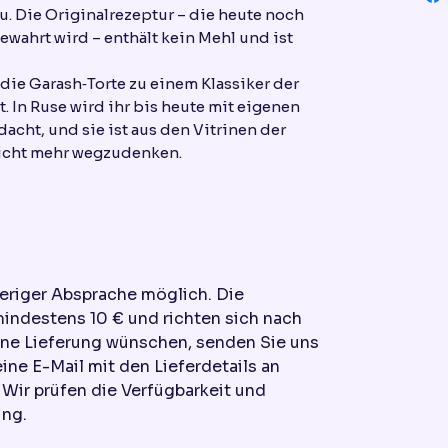
. Die Originalrezeptur – die heute noch
ewahrt wird – enthält kein Mehl und ist
die Garash‑Torte zu einem Klassiker der
 In Ruse wird ihr bis heute mit eigenen
cht, und sie ist aus den Vitrinen der
nicht mehr wegzudenken.
heriger Absprache möglich. Die
mindestens 10 € und richten sich nach
ine Lieferung wünschen, senden Sie uns
eine E-Mail mit den Lieferdetails an
ir prüfen die Verfügbarkeit und
ung.