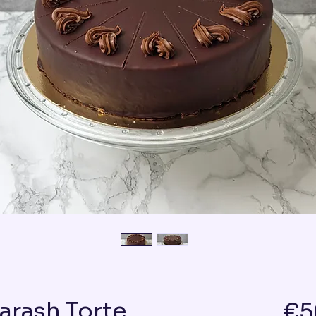
arash Torte
€5