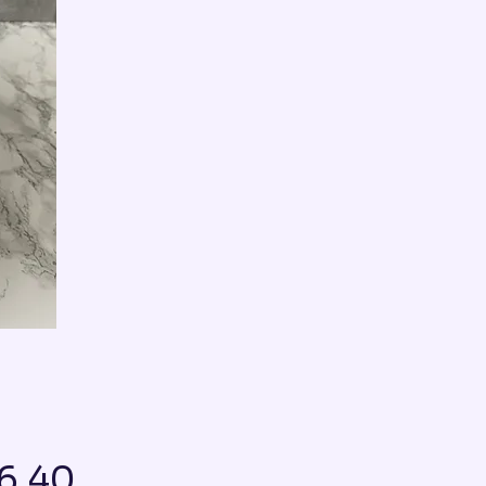
Price
6.40