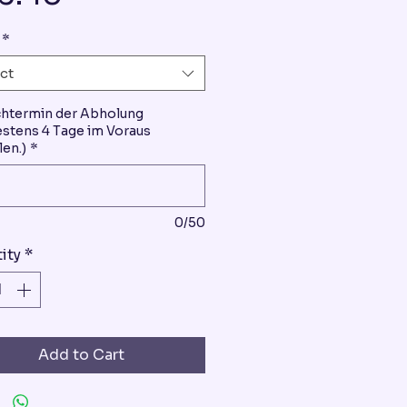
*
ct
htermin der Abholung
stens 4 Tage im Voraus
len.)
*
0/50
ity
*
Add to Cart