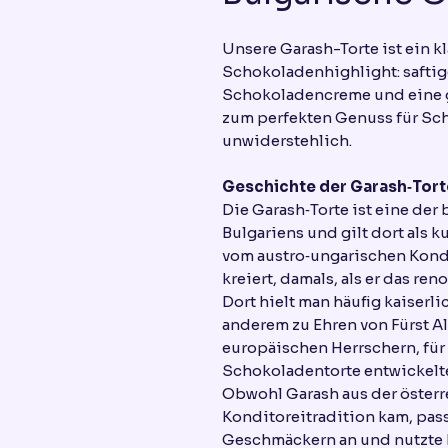
Unsere Garash-Torte ist ein k
Schokoladenhighlight: safti
Schokoladencreme und eine 
zum perfekten Genuss für Sch
unwiderstehlich.
Geschichte der Garash‑Tort
Die Garash‑Torte ist eine der
Bulgariens und gilt dort als 
vom austro‑ungarischen Kondi
kreiert, damals, als er das re
Dort hielt man häufig kaiserl
anderem zu Ehren von Fürst Al
europäischen Herrschern, für
Schokoladentorte entwickelt
Obwohl Garash aus der öster
Konditoreitradition kam, pass
Geschmäckern an und nutzte 