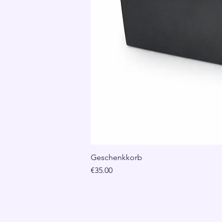
Geschenkkorb
Price
€35.00