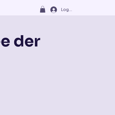
Log In
e der